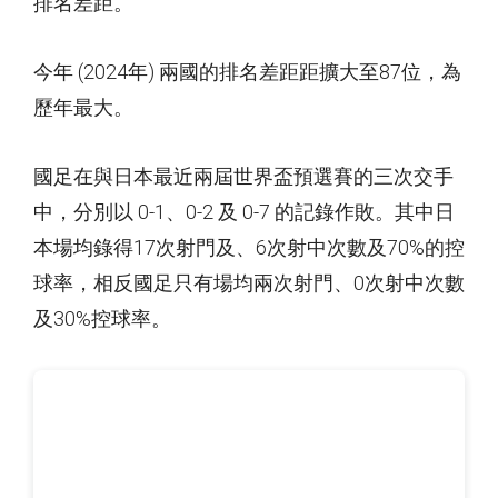
排名差距。
今年 (2024年) 兩國的排名差距距擴大至87位，為
歷年最大。
國足在與日本最近兩屆世界盃預選賽的三次交手
中，分別以 0-1、0-2 及 0-7 的記錄作敗。其中日
本場均錄得17次射門及、6次射中次數及70%的控
球率，相反國足只有場均兩次射門、0次射中次數
及30%控球率。