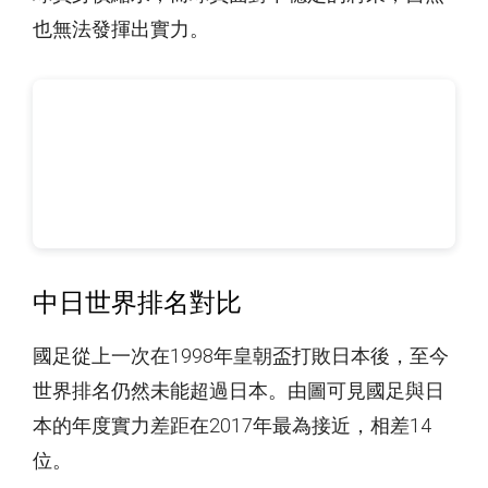
也無法發揮出實力。
中日世界排名對比
國足從上一次在1998年皇朝盃打敗日本後，至今
世界排名仍然未能超過日本。由圖可見國足與日
本的年度實力差距在2017年最為接近，相差14
位。