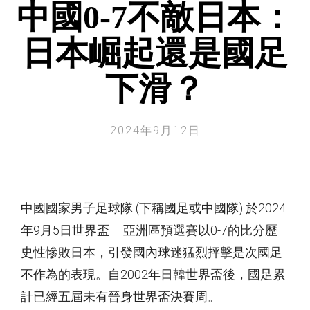
中國0-7不敵日本：
日本崛起還是國足
下滑？
2024年9月12日
中國國家男子足球隊 (下稱國足或中國隊) 於2024
年9月5日世界盃 – 亞洲區預選賽以0-7的比分歷
史性慘敗日本，引發國內球迷猛烈抨擊是次國足
不作為的表現。自2002年日韓世界盃後，國足累
計已經五屆未有晉身世界盃決賽周。