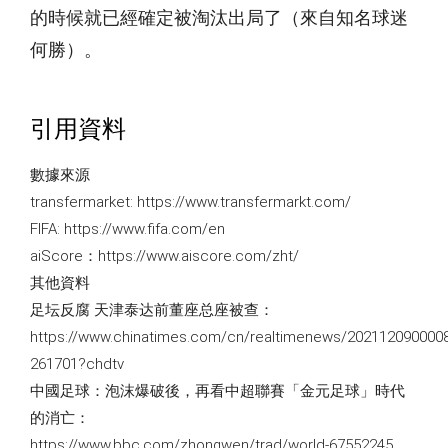
的時候就已經確定被淘汰出局了（來自知名球迷
何勝）。
引用資料
數據來源
transfermarket: https://www.transfermarkt.com/
FIFA: https://www.fifa.com/en
aiScore：https://www.aiscore.com/zht/
其他資料
足坛反腐 天津泰达前董座总座被查：
https://www.chinatimes.com/cn/realtimenews/202112090000
261701?chdtv
中國足球：泡沫爆破後，再看中超聯賽「金元足球」時代
的消亡：
https://www.bbc.com/zhongwen/trad/world-67552245