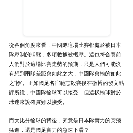
從各個角度來看，中國隊這場比賽都處於被日本
隊壓制的狀態，多項數據被輾壓。這也符合賽前
人們對於這場比賽走勢的預期，只是人們可能沒
有想到兩隊差距會如此之大，中國隊會輸的如此
之“慘”。正如國足名宿範志毅賽後在微博的發文點
評所說，中國隊輸球可以接受，但這樣輸球對於
球迷來說確實難以接受。
而大比分輸球的背後，究竟是日本隊實力的突飛
猛進，還是國足實力的急速下滑？