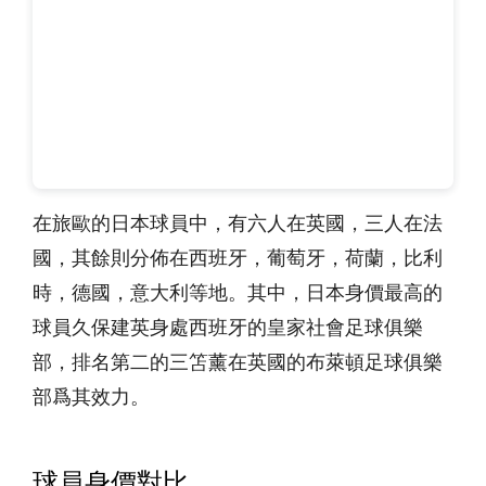
在旅歐的日本球員中，有六人在英國，三人在法
國，其餘則分佈在西班牙，葡萄牙，荷蘭，比利
時，德國，意大利等地。其中，日本身價最高的
球員久保建英身處西班牙的皇家社會足球俱樂
部，排名第二的三笘薰在英國的布萊頓足球俱樂
部爲其效力。
球員身價對比